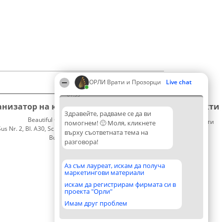
ОРЛИ Врати и Прозорци
Live chat
01:33
анизатор на класиране
Класация
Контакти
Здравейте, радваме се да ви
Beautiful Company S.R.L.
Победители
Контакти
помогнем! 🙂 Моля, кликнете
 Nr. 2, Bl. A30, Sc. A, Et. 4, Ap. 13
Списък
върху съответната тема на
București 53-238
на
разговора!
CUI 36737675
всички
победители
Правила
Аз съм лауреат, искам да получа
маркетингови материали
Статут/
Устав
искам да регистрирам фирмата си в
проекта "Орли"
Политика
за
Имам друг проблем
поверителност