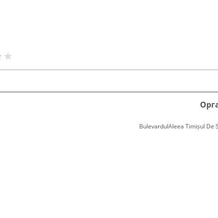
Орг
BulevardulAleea Timișul De Sus