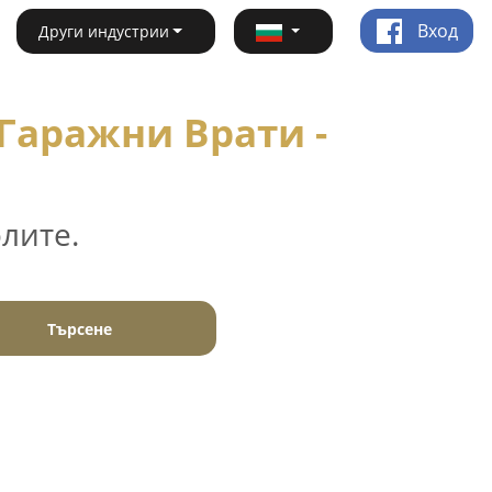
Вход
Други индустрии
Гаражни Врати -
лите.
Търсене