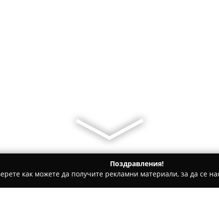
Поздравления!
ерете как можете да получите рекламни материали, за да се нас
линдирани Врати, Гаражни Врати - Велико Търново
Алфикс