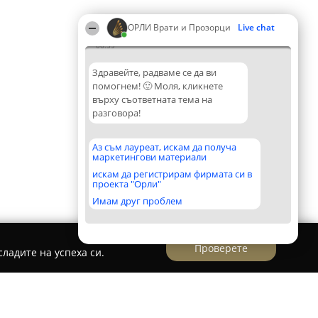
ОРЛИ Врати и Прозорци
Live chat
06:39
Здравейте, радваме се да ви
помогнем! 🙂 Моля, кликнете
върху съответната тема на
разговора!
Аз съм лауреат, искам да получа
маркетингови материали
искам да регистрирам фирмата си в
проекта "Орли"
Имам друг проблем
Проверете
ладите на успеха си.