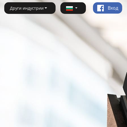
Вход
Други индустрии