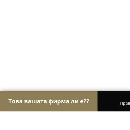
Това вашата фирма ли е??
Пров
Орли Врати и Прозорци
Интериорни Врати, Б