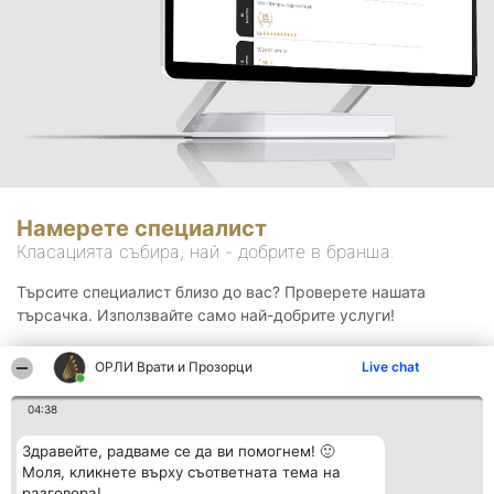
Намерете специалист
Класацията събира, най - добрите в бранша.
Търсите специалист близо до вас? Проверете нашата
търсачка. Използвайте само най-добрите услуги!
ОРЛИ Врати и Прозорци
Live chat
Търсене
04:38
Здравейте, радваме се да ви помогнем! 🙂
Моля, кликнете върху съответната тема на
разговора!