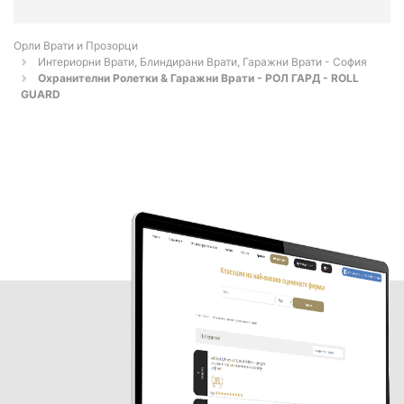
Орли Врати и Прозорци
Интериорни Врати, Блиндирани Врати, Гаражни Врати - София
Охранителни Ролетки & Гаражни Врати - РОЛ ГАРД - ROLL
GUARD