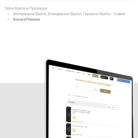
Орли Врати и Прозорци
Интериорни Врати, Блиндирани Врати, Гаражни Врати - София
AncoraThemes