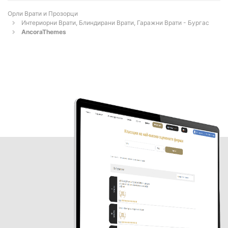
Орли Врати и Прозорци
Интериорни Врати, Блиндирани Врати, Гаражни Врати - Бургас
AncoraThemes