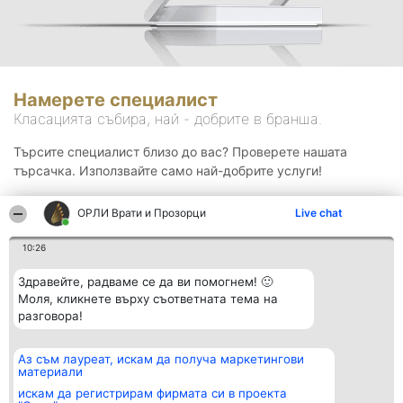
Намерете специалист
Класацията събира, най - добрите в бранша.
Търсите специалист близо до вас? Проверете нашата
търсачка. Използвайте само най-добрите услуги!
ОРЛИ Врати и Прозорци
Live chat
Търсене
10:26
Здравейте, радваме се да ви помогнем! 🙂
Моля, кликнете върху съответната тема на
разговора!
Аз съм лауреат, искам да получа маркетингови
Организатор на
Класация
Контакти
материали
класиране
Победители
Контакти
Beautiful Company S.R.L.
Списък на
искам да регистрирам фирмата си в проекта
BulevardulAleea Timișul De
всички