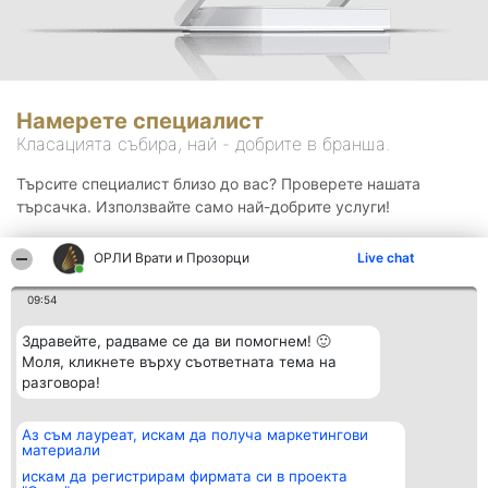
Намерете специалист
Класацията събира, най - добрите в бранша.
Търсите специалист близо до вас? Проверете нашата
търсачка. Използвайте само най-добрите услуги!
ОРЛИ Врати и Прозорци
Live chat
Търсене
09:54
Здравейте, радваме се да ви помогнем! 🙂
Моля, кликнете върху съответната тема на
разговора!
Аз съм лауреат, искам да получа маркетингови
Организатор на
Класация
Контакти
материали
класиране
Победители
Контакти
Beautiful Company S.R.L.
Списък на
искам да регистрирам фирмата си в проекта
BulevardulAleea Timișul De
всички