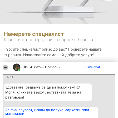
Намерете специалист
Класацията събира, най - добрите в бранша.
Търсите специалист близо до вас? Проверете нашата
търсачка. Използвайте само най-добрите услуги!
ОРЛИ Врати и Прозорци
Live chat
Търсене
14:19
Здравейте, радваме се да ви помогнем! 🙂
Моля, кликнете върху съответната тема на
разговора!
Аз съм лауреат, искам да получа маркетингови
Организатор на
Класация
Контакти
материали
класиране
Победители
Контакти
Beautiful Company S.R.L.
Списък на