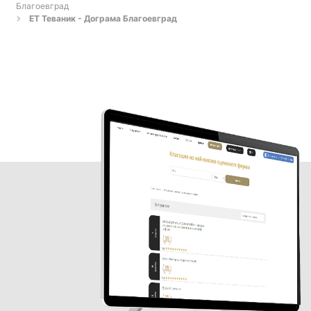
Благоевград
ЕТ Теваник - Дограма Благоевград