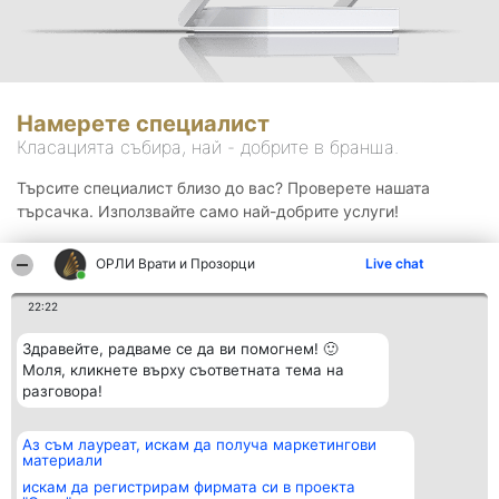
Намерете специалист
Класацията събира, най - добрите в бранша.
Търсите специалист близо до вас? Проверете нашата
търсачка. Използвайте само най-добрите услуги!
ОРЛИ Врати и Прозорци
Live chat
Търсене
22:22
Здравейте, радваме се да ви помогнем! 🙂
Моля, кликнете върху съответната тема на
разговора!
Аз съм лауреат, искам да получа маркетингови
Организатор на
Класация
Контакти
материали
класиране
Победители
Контакти
Beautiful Company S.R.L.
Списък на
искам да регистрирам фирмата си в проекта
BulevardulAleea Timișul De
всички