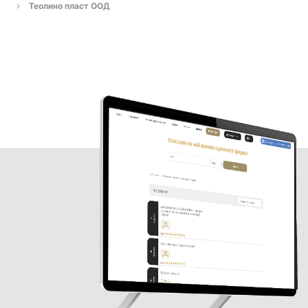
Теолино пласт ООД