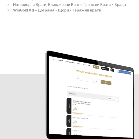
Интериорни Врати, Блиндирани Врати, Гаражни Врати - Враца
WinGold ltd - Дограма • Щори • Гаражни врати