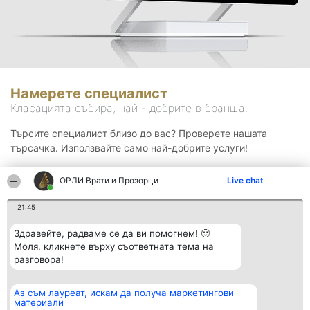
Намерете специалист
Класацията събира, най - добрите в бранша.
Търсите специалист близо до вас? Проверете нашата
търсачка. Използвайте само най-добрите услуги!
ОРЛИ Врати и Прозорци
Live chat
Търсене
21:45
Здравейте, радваме се да ви помогнем! 🙂
Моля, кликнете върху съответната тема на
разговора!
Аз съм лауреат, искам да получа маркетингови
Организатор на
Класация
Контакти
материали
класиране
Победители
Контакти