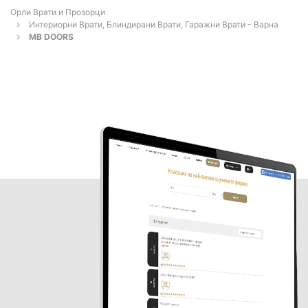
Орли Врати и Прозорци
Интериорни Врати, Блиндирани Врати, Гаражни Врати - Варна
MB DOORS