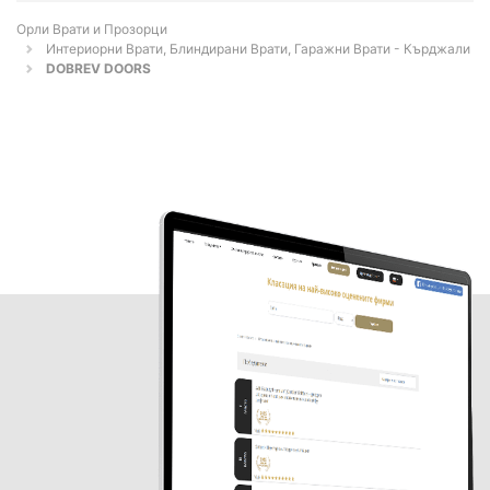
Орли Врати и Прозорци
Интериорни Врати, Блиндирани Врати, Гаражни Врати - Кърджали
DOBREV DOORS