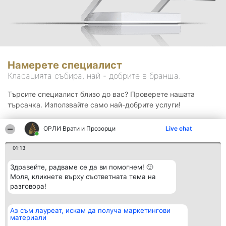
Намерете специалист
Класацията събира, най - добрите в бранша.
Търсите специалист близо до вас? Проверете нашата
търсачка. Използвайте само най-добрите услуги!
ОРЛИ Врати и Прозорци
Live chat
Търсене
01:13
Здравейте, радваме се да ви помогнем! 🙂
Моля, кликнете върху съответната тема на
разговора!
Аз съм лауреат, искам да получа маркетингови
Организатор на
Класация
Контакти
материали
класиране
Победители
Контакти
Beautiful Company S.R.L.
Списък на