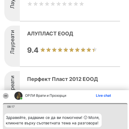
Лауреати
АЛУПЛАСТ ЕООД
9.4
Лауреати
Перфект Пласт 2012 ЕООД
ОРЛИ Врати и Прозорци
Live chat
06:17
Здравейте, радваме се да ви помогнем! 🙂 Моля,
кликнете върху съответната тема на разговора!
Организатор на
Класация
Контакти
класиране
Победители
Контакти