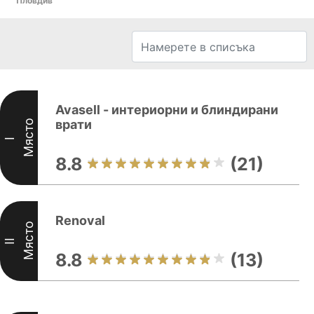
Пловдив
Avasell - интериорни и блиндирани
врати
Място
I
8.8
(21)
Renoval
Място
II
8.8
(13)