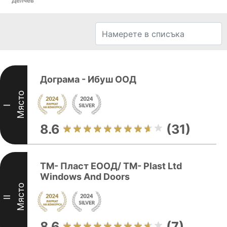
Делчев
Дограма - Ибуш ООД
Място
I
8.6
(31)
ТМ- Пласт ЕООД/ TM- Plast Ltd
Windows And Doors
Място
II
8.6
(7)