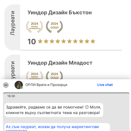
Уиндор Дизайн Бъкстон
Лауреати
10
Уиндор Дизайн Младост
Лауреати
ОРЛИ Врати и Прозорци
Live chat
9.8
16:30
Здравейте, радваме се да ви помогнем! 🙂 Моля,
Организатор на
Класация
Контакти
кликнете върху съответната тема на разговора!
класиране
Победители
Контакти
Beautiful Company S.R.L.
Списък на
BulevardulAleea Timișul De
всички
Аз съм лауреат, искам да получа маркетингови
Sus Nr. 2, Bl. A30, Sc. A, Et.
победители
материали